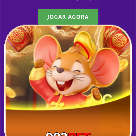
JOGAR AGORA