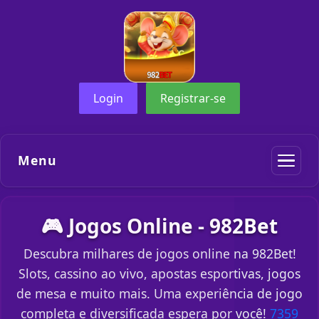
Login
Registrar-se
Menu
🎮 Jogos Online - 982Bet
Descubra milhares de jogos online na 982Bet!
Slots, cassino ao vivo, apostas esportivas, jogos
de mesa e muito mais. Uma experiência de jogo
completa e diversificada espera por você!
7359