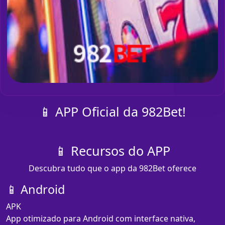
📱 APP Oficial da 982Bet!
📱 Recursos do APP
Descubra tudo que o app da 982Bet oferece
📱 Android
APK
App otimizado para Android com interface nativa,