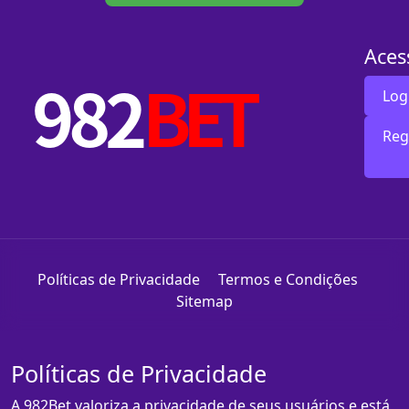
Aces
Log
Reg
Políticas de Privacidade
Termos e Condições
Sitemap
Políticas de Privacidade
A 982Bet valoriza a privacidade de seus usuários e está