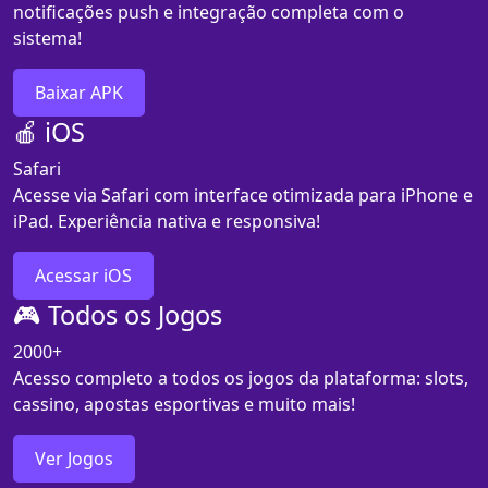
notificações push e integração completa com o
sistema!
Baixar APK
🍎 iOS
Safari
Acesse via Safari com interface otimizada para iPhone e
iPad. Experiência nativa e responsiva!
Acessar iOS
🎮 Todos os Jogos
2000+
Acesso completo a todos os jogos da plataforma: slots,
cassino, apostas esportivas e muito mais!
Ver Jogos