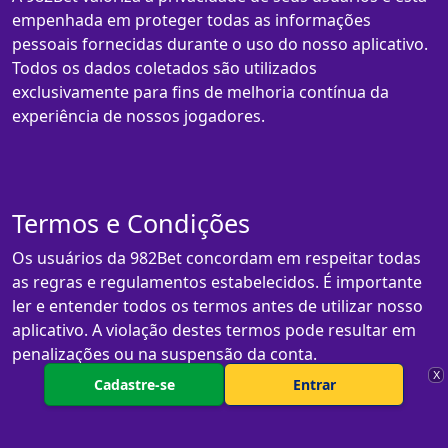
empenhada em proteger todas as informações
pessoais fornecidas durante o uso do nosso aplicativo.
Todos os dados coletados são utilizados
exclusivamente para fins de melhoria contínua da
experiência de nossos jogadores.
Termos e Condições
Os usuários da 982Bet concordam em respeitar todas
as regras e regulamentos estabelecidos. É importante
ler e entender todos os termos antes de utilizar nosso
aplicativo. A violação destes termos pode resultar em
penalizações ou na suspensão da conta.
X
Cadastre-se
Entrar