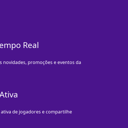
Tempo Real
as novidades, promoções e eventos da
Ativa
ativa de jogadores e compartilhe