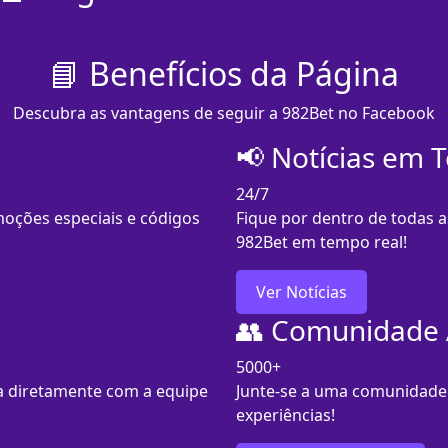
📘 Benefícios da Página
Descubra as vantagens de seguir a 982Bet no Facebook
📢 Notícias em 
24/7
oções especiais e códigos
Fique por dentro de todas 
982Bet em tempo real!
Ver Notícias
👥 Comunidade 
5000+
ja diretamente com a equipe
Junte-se a uma comunidade 
experiências!