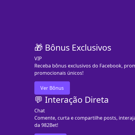
🎁 Bônus Exclusivos
VIP
Receba bônus exclusivos do Facebook, prom
promocionais únicos!
Ver Bônus
💬 Interação Direta
Chat
Comente, curta e compartilhe posts, intera
da 982Bet!