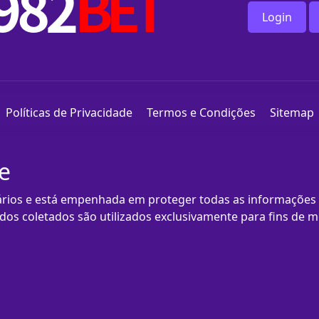
Login
Políticas de Privacidade
Termos e Condições
Sitemap
de
uários e está empenhada em proteger todas as informações
os coletados são utilizados exclusivamente para fins de m