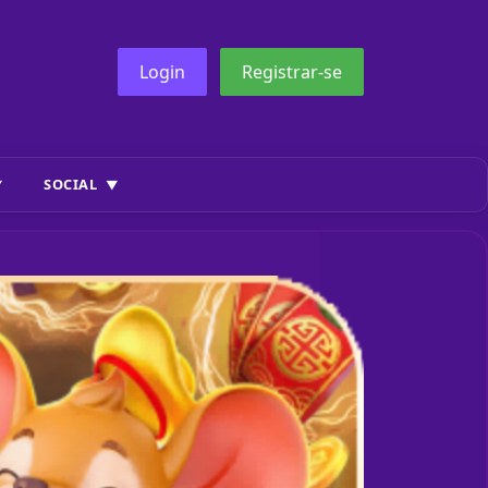
Login
Registrar-se
SOCIAL