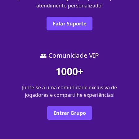
atendimento personalizado!
Falar Suporte
👥 Comunidade VIP
1000+
Junte-se a uma comunidade exclusiva de
jogadores e compartilhe experiências!
Entrar Grupo