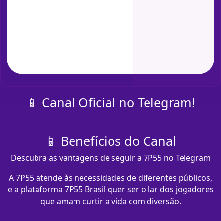
📱 Canal Oficial no Telegram!
📱 Benefícios do Canal
Descubra as vantagens de seguir a 7P55 no Telegram
A 7P55 atende às necessidades de diferentes públicos,
e a plataforma 7P55 Brasil quer ser o lar dos jogadores
que amam curtir a vida com diversão.