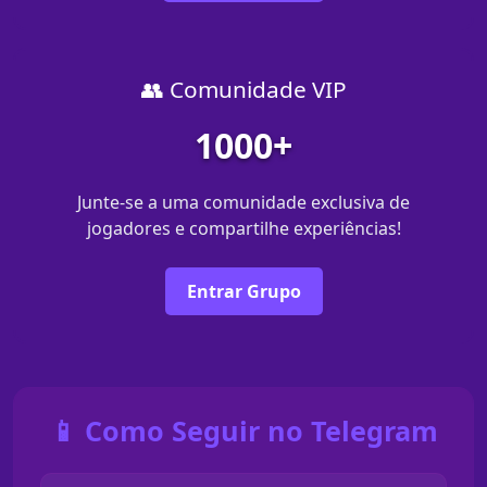
👥 Comunidade VIP
1000+
Junte-se a uma comunidade exclusiva de
jogadores e compartilhe experiências!
Entrar Grupo
📱 Como Seguir no Telegram