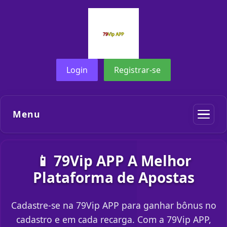
Login
Registrar-se
Menu
📱 79Vip APP A Melhor
Plataforma de Apostas
Cadastre-se na 79Vip APP para ganhar bônus no
cadastro e em cada recarga. Com a 79Vip APP,