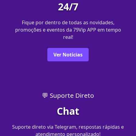
24/7
Fique por dentro de todas as novidades,
promoções e eventos da 79Vip APP em tempo
real!
Ver Notícias
💬 Suporte Direto
Chat
Suporte direto via Telegram, respostas rápidas e
atendimento personalizado!