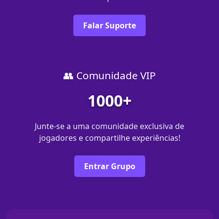
Falar Suporte
👥 Comunidade VIP
1000+
Junte-se a uma comunidade exclusiva de
jogadores e compartilhe experiências!
Entrar Grupo