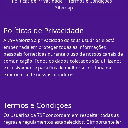
Políticas de Privacidade
Termos e Condições
Sitemap
Políticas de Privacidade
A 79F valoriza a privacidade de seus usuários e está
empenhada em proteger todas as informações
pessoais fornecidas durante o uso de nossos canais de
comunicação. Todos os dados coletados são utilizados
exclusivamente para fins de melhoria contínua da
experiência de nossos jogadores.
Termos e Condições
Os usuários da 79F concordam em respeitar todas as
regras e regulamentos estabelecidos. É importante ler