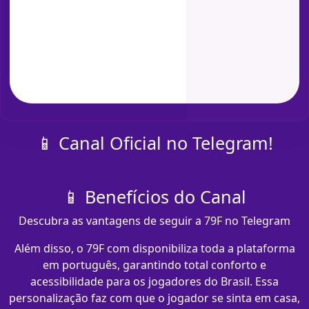
📱 Canal Oficial no Telegram!
📱 Benefícios do Canal
Descubra as vantagens de seguir a 79F no Telegram
Além disso, o 79F com​ disponibiliza toda a plataforma
em português, garantindo total conforto e
acessibilidade para os jogadores do Brasil. Essa
personalização faz com que o jogador se sinta em casa,