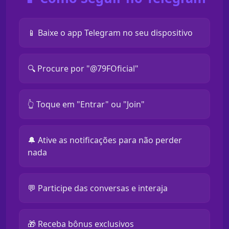
📱 Baixe o app Telegram no seu dispositivo
🔍 Procure por "@79FOficial"
👆 Toque em "Entrar" ou "Join"
🔔 Ative as notificações para não perder
nada
💬 Participe das conversas e interaja
🎁 Receba bônus exclusivos