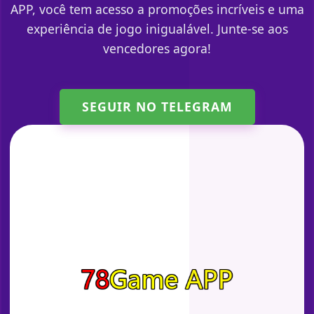
APP, você tem acesso a promoções incríveis e uma
experiência de jogo inigualável. Junte-se aos
vencedores agora!
SEGUIR NO TELEGRAM