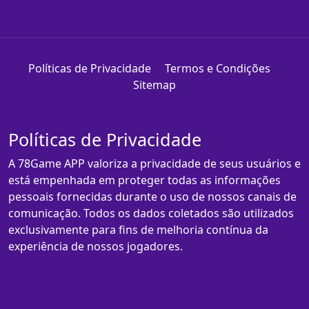
Políticas de Privacidade
Termos e Condições
Sitemap
Políticas de Privacidade
A 78Game APP valoriza a privacidade de seus usuários e
está empenhada em proteger todas as informações
pessoais fornecidas durante o uso de nossos canais de
comunicação. Todos os dados coletados são utilizados
exclusivamente para fins de melhoria contínua da
experiência de nossos jogadores.