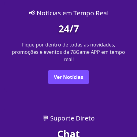
📢 Notícias em Tempo Real
24/7
Fique por dentro de todas as novidades,
promoções e eventos da 78Game APP em tempo
real!
Ver Notícias
💬 Suporte Direto
Chat