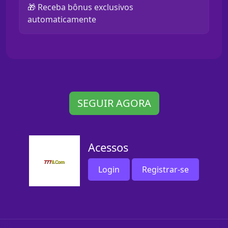
🎁 Receba bônus exclusivos
automaticamente
SEGUIR AGORA
Acessos
Login
Registrar-se