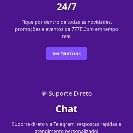
24/7
Fique por dentro de todas as novidades,
promoções e eventos da 777II.Com em tempo
real!
Ver Notícias
💬 Suporte Direto
Chat
Suporte direto via Telegram, respostas rápidas e
atendimento personalizado!