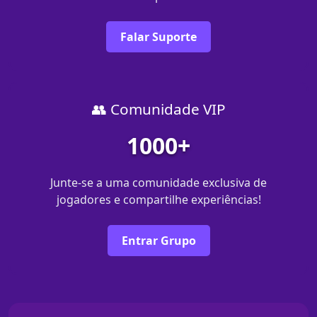
Falar Suporte
👥 Comunidade VIP
1000+
Junte-se a uma comunidade exclusiva de
jogadores e compartilhe experiências!
Entrar Grupo