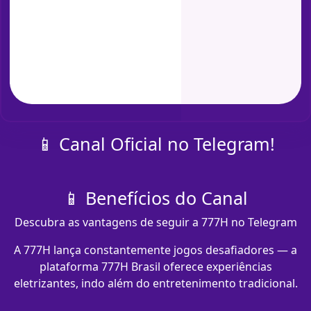
📱 Canal Oficial no Telegram!
📱 Benefícios do Canal
Descubra as vantagens de seguir a 777H no Telegram
A 777H lança constantemente jogos desafiadores — a
plataforma 777H Brasil oferece experiências
eletrizantes, indo além do entretenimento tradicional.