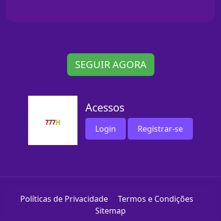
SEGUIR AGORA
Acessos
Login
Registrar-se
Políticas de Privacidade
Termos e Condições
Sitemap