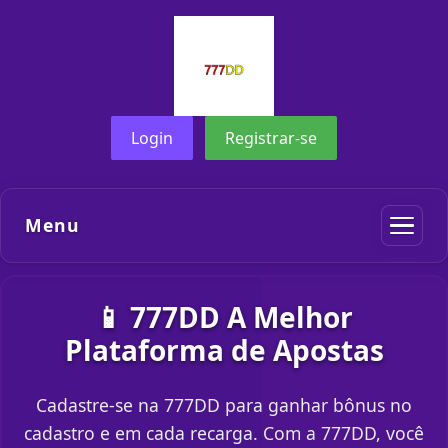
Login
Registrar-se
Menu
📱 777DD A Melhor
Plataforma de Apostas
Cadastre-se na 777DD para ganhar bônus no
cadastro e em cada recarga. Com a 777DD, você