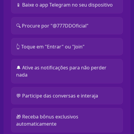
📱 Baixe o app Telegram no seu dispositivo
🔍 Procure por "@777DDOficial"
👆 Toque em "Entrar" ou "Join"
🔔 Ative as notificações para não perder
nada
💬 Participe das conversas e interaja
🎁 Receba bônus exclusivos
automaticamente