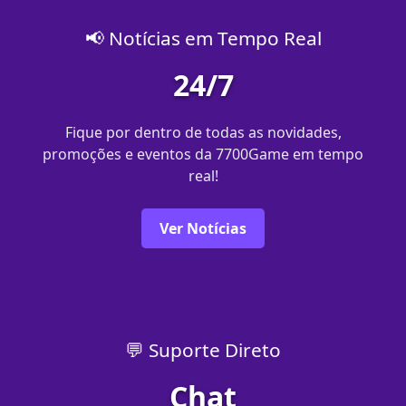
📢 Notícias em Tempo Real
24/7
Fique por dentro de todas as novidades,
promoções e eventos da 7700Game em tempo
real!
Ver Notícias
💬 Suporte Direto
Chat