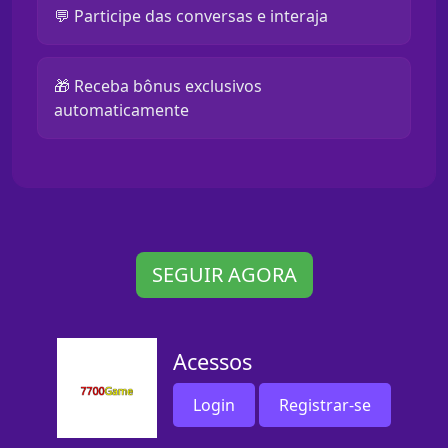
💬 Participe das conversas e interaja
🎁 Receba bônus exclusivos
automaticamente
SEGUIR AGORA
Acessos
Login
Registrar-se