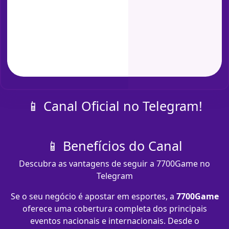
📱 Canal Oficial no Telegram!
📱 Benefícios do Canal
Descubra as vantagens de seguir a 7700Game no
Telegram
Se o seu negócio é apostar em esportes, a
7700Game
oferece uma cobertura completa dos principais
eventos nacionais e internacionais. Desde o