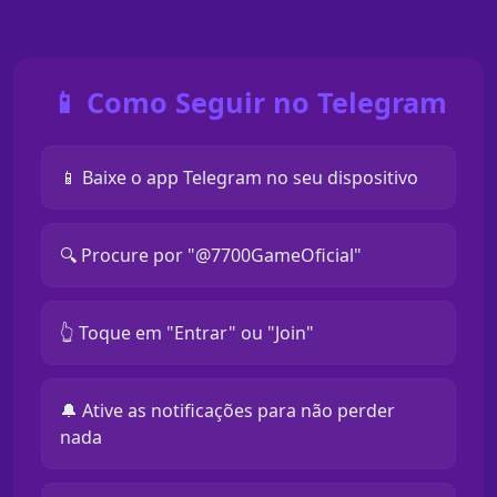
📱 Como Seguir no Telegram
📱 Baixe o app Telegram no seu dispositivo
🔍 Procure por "@7700GameOficial"
👆 Toque em "Entrar" ou "Join"
🔔 Ative as notificações para não perder
nada