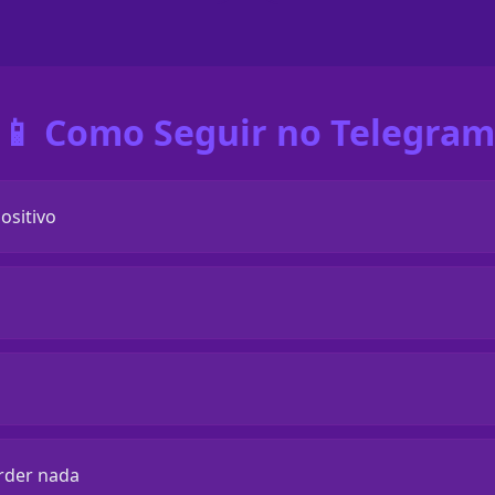
📱 Como Seguir no Telegram
ositivo
erder nada