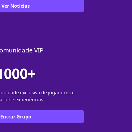
Ver Notícias
Comunidade VIP
1000+
unidade exclusiva de jogadores e
rtilhe experiências!
Entrar Grupo