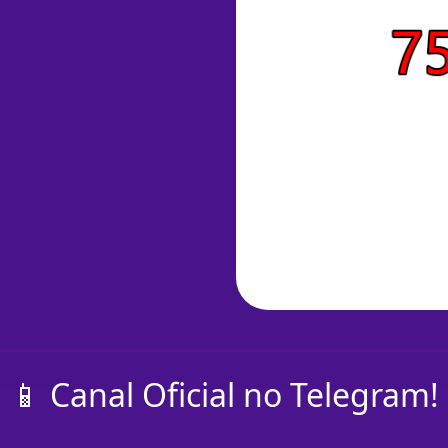
📱 Canal Oficial no Telegram!