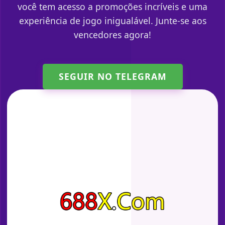
você tem acesso a promoções incríveis e uma
experiência de jogo inigualável. Junte-se aos
vencedores agora!
SEGUIR NO TELEGRAM