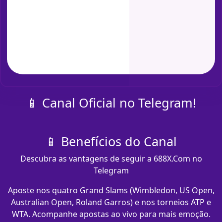
📱 Canal Oficial no Telegram!
📱 Benefícios do Canal
Descubra as vantagens de seguir a 688X.Com no
Telegram
Aposte nos quatro Grand Slams (Wimbledon, US Open,
Australian Open, Roland Garros) e nos torneios ATP e
WTA. Acompanhe apostas ao vivo para mais emoção.