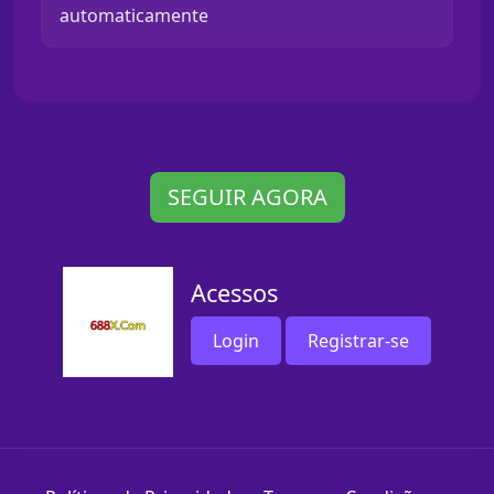
automaticamente
SEGUIR AGORA
Acessos
Login
Registrar-se