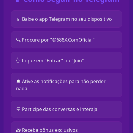
📱 Baixe o app Telegram no seu dispositivo
🔍 Procure por "@688X.ComOficial"
👆 Toque em "Entrar" ou "Join"
🔔 Ative as notificações para não perder
nada
💬 Participe das conversas e interaja
🎁 Receba bônus exclusivos