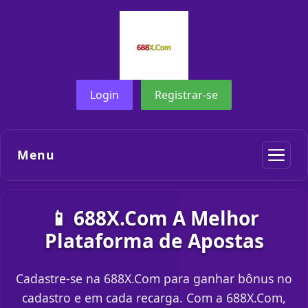
Login
Registrar-se
Menu
📱 688X.Com A Melhor
Plataforma de Apostas
Cadastre-se na 688X.Com para ganhar bônus no
cadastro e em cada recarga. Com a 688X.Com,