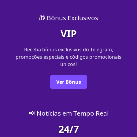
🎁 Bônus Exclusivos
VIP
Receba bônus exclusivos do Telegram,
promoções especiais e códigos promocionais
únicos!
Ver Bônus
📢 Notícias em Tempo Real
24/7