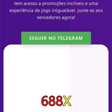
tem acesso a promoções incríveis e uma
experiência de jogo inigualável. Junte-se aos
vencedores agora!
SEGUIR NO TELEGRAM