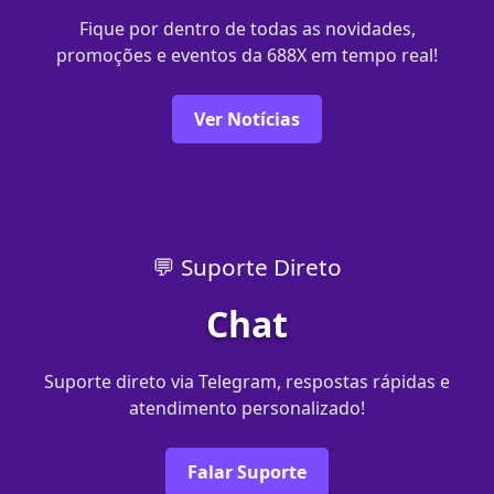
Fique por dentro de todas as novidades,
promoções e eventos da 688X em tempo real!
Ver Notícias
💬 Suporte Direto
Chat
Suporte direto via Telegram, respostas rápidas e
atendimento personalizado!
Falar Suporte