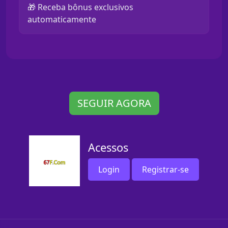
🎁 Receba bônus exclusivos
automaticamente
SEGUIR AGORA
Acessos
Login
Registrar-se