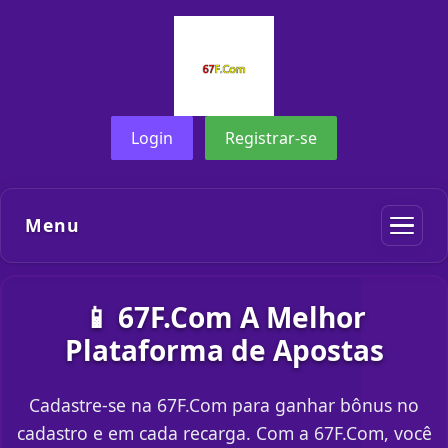
Login
Registrar-se
Menu
📱 67F.Com A Melhor
Plataforma de Apostas
Cadastre-se na 67F.Com para ganhar bônus no
cadastro e em cada recarga. Com a 67F.Com, você