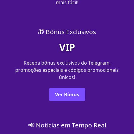
mais fácil!
🎁 Bônus Exclusivos
VIP
Receba bônus exclusivos do Telegram,
promoções especiais e códigos promocionais
únicos!
Ver Bônus
📢 Notícias em Tempo Real