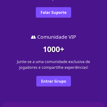
Falar Suporte
👥 Comunidade VIP
1000+
Junte-se a uma comunidade exclusiva de
jogadores e compartilhe experiências!
Entrar Grupo