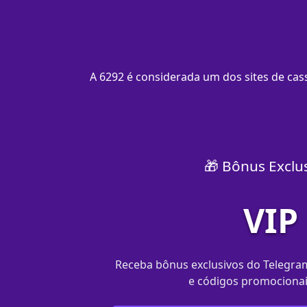
A 6292 é considerada um dos sites de cas
🎁 Bônus Exclu
VIP
Receba bônus exclusivos do Telegra
e códigos promocionai