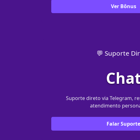
Ver Bônus
💬 Suporte Di
Cha
Suporte direto via Telegram, r
atendimento persona
Falar Suport