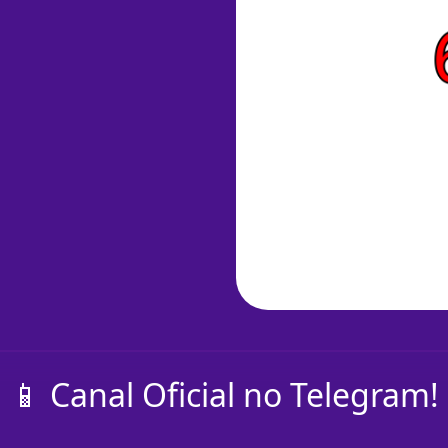
📱 Canal Oficial no Telegram!