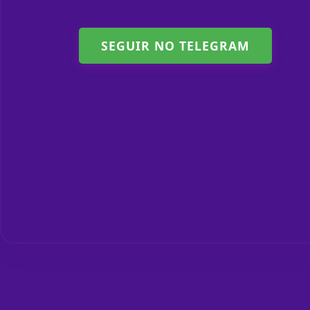
SEGUIR NO TELEGRAM