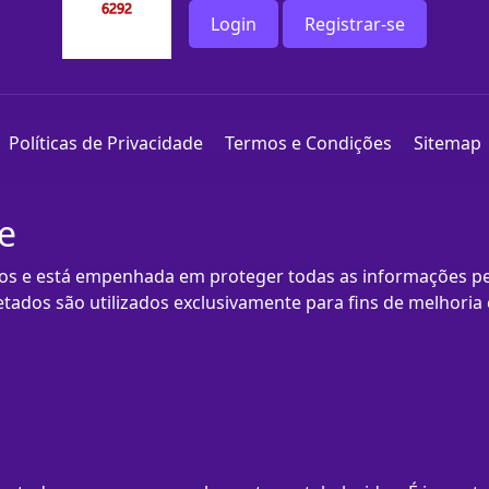
Login
Registrar-se
Políticas de Privacidade
Termos e Condições
Sitemap
de
rios e está empenhada em proteger todas as informações p
tados são utilizados exclusivamente para fins de melhoria