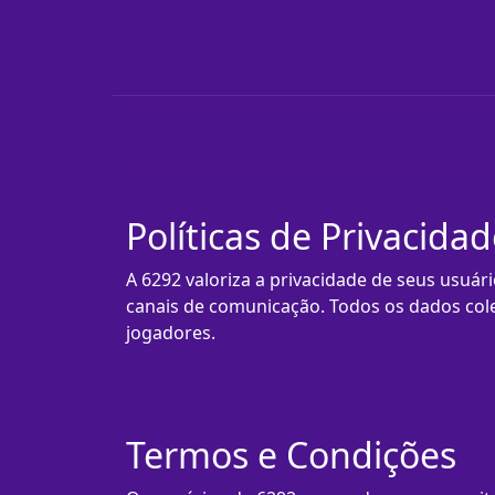
Políticas de Privacida
A 6292 valoriza a privacidade de seus usuá
canais de comunicação. Todos os dados cole
jogadores.
Termos e Condições