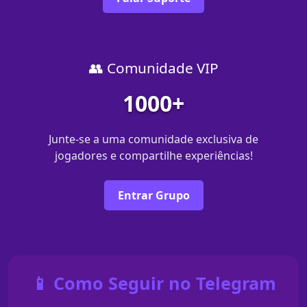
👥 Comunidade VIP
1000+
Junte-se a uma comunidade exclusiva de
jogadores e compartilhe experiências!
Entrar Grupo
📱 Como Seguir no Telegram