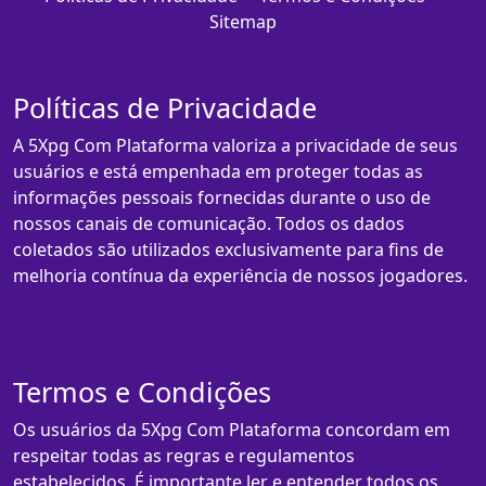
Sitemap
Políticas de Privacidade
A 5Xpg Com Plataforma valoriza a privacidade de seus
usuários e está empenhada em proteger todas as
informações pessoais fornecidas durante o uso de
nossos canais de comunicação. Todos os dados
coletados são utilizados exclusivamente para fins de
melhoria contínua da experiência de nossos jogadores.
Termos e Condições
Os usuários da 5Xpg Com Plataforma concordam em
respeitar todas as regras e regulamentos
estabelecidos. É importante ler e entender todos os