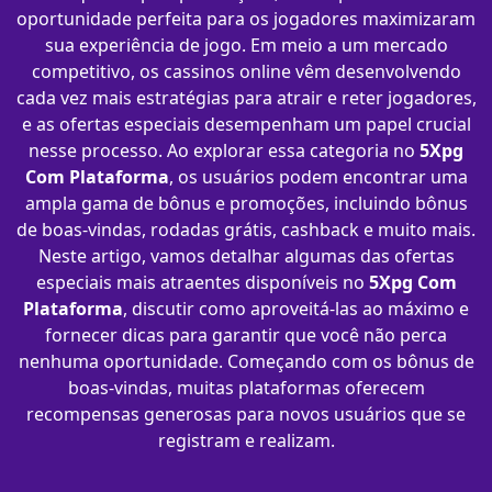
oportunidade perfeita para os jogadores maximizaram
sua experiência de jogo. Em meio a um mercado
competitivo, os cassinos online vêm desenvolvendo
cada vez mais estratégias para atrair e reter jogadores,
e as ofertas especiais desempenham um papel crucial
nesse processo. Ao explorar essa categoria no
5Xpg
Com Plataforma
, os usuários podem encontrar uma
ampla gama de bônus e promoções, incluindo bônus
de boas-vindas, rodadas grátis, cashback e muito mais.
Neste artigo, vamos detalhar algumas das ofertas
especiais mais atraentes disponíveis no
5Xpg Com
Plataforma
, discutir como aproveitá-las ao máximo e
fornecer dicas para garantir que você não perca
nenhuma oportunidade. Começando com os bônus de
boas-vindas, muitas plataformas oferecem
recompensas generosas para novos usuários que se
registram e realizam.