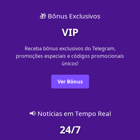
🎁 Bônus Exclusivos
VIP
Receba bônus exclusivos do Telegram,
promoções especiais e códigos promocionais
únicos!
Ver Bônus
📢 Notícias em Tempo Real
24/7