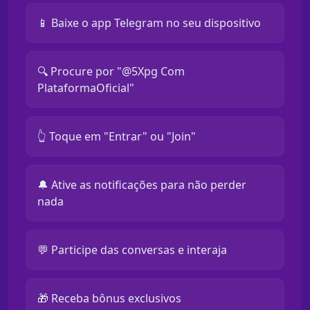
📱 Baixe o app Telegram no seu dispositivo
🔍 Procure por "@5Xpg Com
PlataformaOficial"
👆 Toque em "Entrar" ou "Join"
🔔 Ative as notificações para não perder
nada
💬 Participe das conversas e interaja
🎁 Receba bônus exclusivos