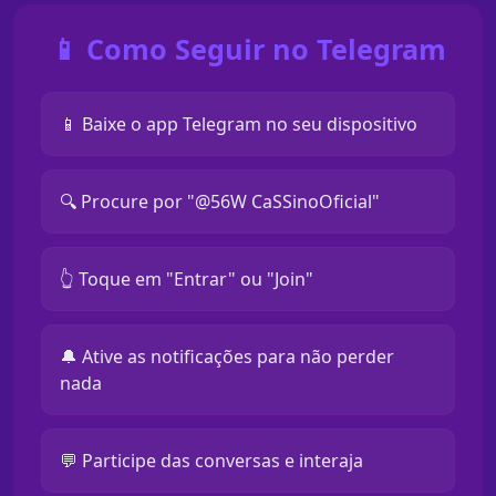
📱 Como Seguir no Telegram
📱 Baixe o app Telegram no seu dispositivo
🔍 Procure por "@56W CaSSinoOficial"
👆 Toque em "Entrar" ou "Join"
🔔 Ative as notificações para não perder
nada
💬 Participe das conversas e interaja