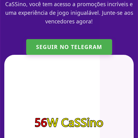
CaSSino, você tem acesso a promoções incríveis e
uma experiência de jogo inigualável. Junte-se aos
vencedores agora!
SEGUIR NO TELEGRAM