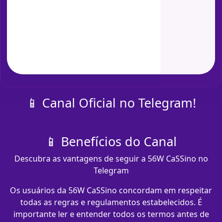
📱 Canal Oficial no Telegram!
📱 Benefícios do Canal
Descubra as vantagens de seguir a 56W CaSSino no
Telegram
Os usuários da 56W CaSSino concordam em respeitar
todas as regras e regulamentos estabelecidos. É
importante ler e entender todos os termos antes de