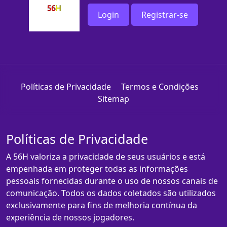
Login
Registrar-se
Políticas de Privacidade
Termos e Condições
Sitemap
Políticas de Privacidade
A 56H valoriza a privacidade de seus usuários e está
empenhada em proteger todas as informações
pessoais fornecidas durante o uso de nossos canais de
comunicação. Todos os dados coletados são utilizados
exclusivamente para fins de melhoria contínua da
experiência de nossos jogadores.