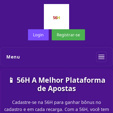
Login
Registrar-se
Menu
📱 56H A Melhor Plataforma
de Apostas
Cadastre-se na 56H para ganhar bônus no
cadastro e em cada recarga. Com a 56H, você tem