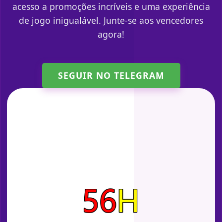
acesso a promoções incríveis e uma experiência
de jogo inigualável. Junte-se aos vencedores
agora!
SEGUIR NO TELEGRAM