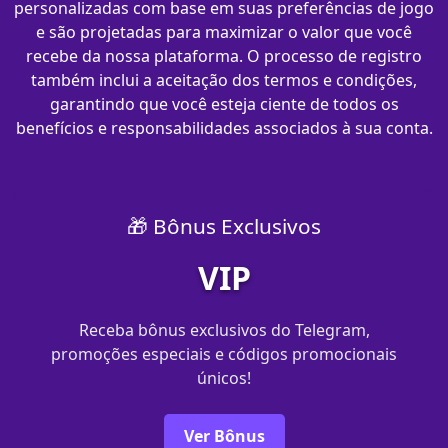
personalizadas com base em suas preferências de jogo
e são projetadas para maximizar o valor que você
recebe da nossa plataforma. O processo de registro
também inclui a aceitação dos termos e condições,
garantindo que você esteja ciente de todos os
benefícios e responsabilidades associados à sua conta.
🎁 Bônus Exclusivos
VIP
Receba bônus exclusivos do Telegram,
promoções especiais e códigos promocionais
únicos!
Ver Bônus