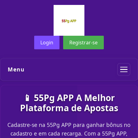
Login
Registrar-se
Menu
📱 55Pg APP A Melhor
Plataforma de Apostas
Cadastre-se na 55Pg APP para ganhar bônus no
cadastro e em cada recarga. Com a 55Pg APP,