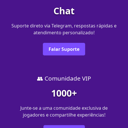
Chat
Suporte direto via Telegram, respostas rápidas e
atendimento personalizado!
Falar Suporte
👥 Comunidade VIP
1000+
Junte-se a uma comunidade exclusiva de
jogadores e compartilhe experiências!