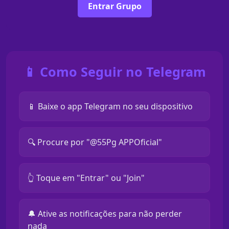
Entrar Grupo
📱 Como Seguir no Telegram
📱 Baixe o app Telegram no seu dispositivo
🔍 Procure por "@55Pg APPOficial"
👆 Toque em "Entrar" ou "Join"
🔔 Ative as notificações para não perder
nada