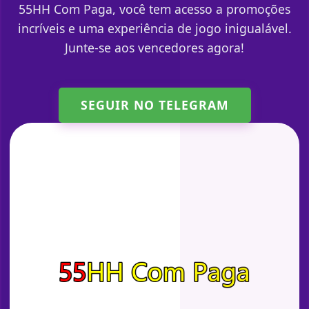
55HH Com Paga, você tem acesso a promoções
incríveis e uma experiência de jogo inigualável.
Junte-se aos vencedores agora!
SEGUIR NO TELEGRAM