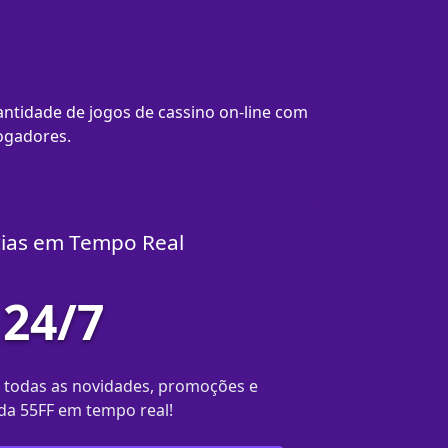
uantidade de jogos de cassino on-line com
ogadores.
cias em Tempo Real
24/7
e todas as novidades, promoções e
da 55FF em tempo real!