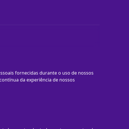
essoais fornecidas durante o uso de nossos
 contínua da experiência de nossos