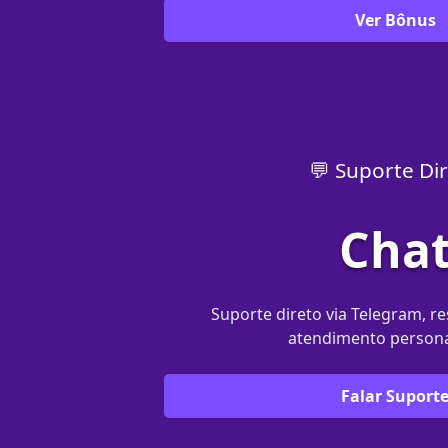
Ver Bônus
💬 Suporte Di
Cha
Suporte direto via Telegram, r
atendimento persona
Falar Suport