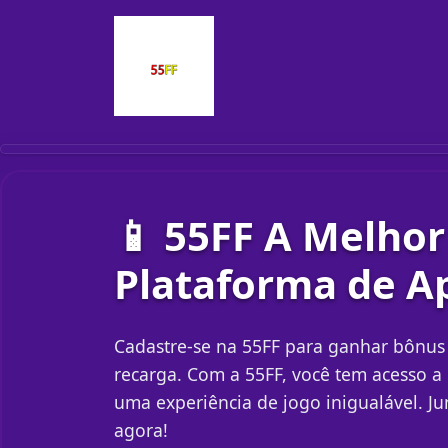
📱 55FF A Melhor
Plataforma de A
Cadastre-se na 55FF para ganhar bônus
recarga. Com a 55FF, você tem acesso a
uma experiência de jogo inigualável. J
agora!