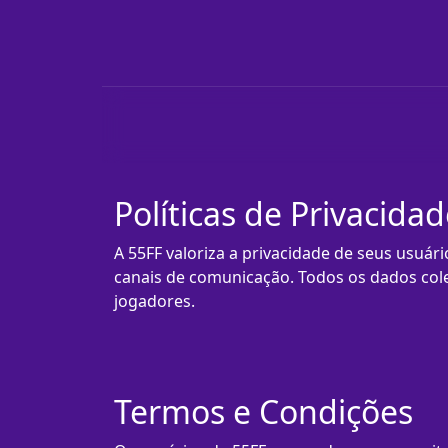
Políticas de Privacida
A 55FF valoriza a privacidade de seus usuá
canais de comunicação. Todos os dados cole
jogadores.
Termos e Condições