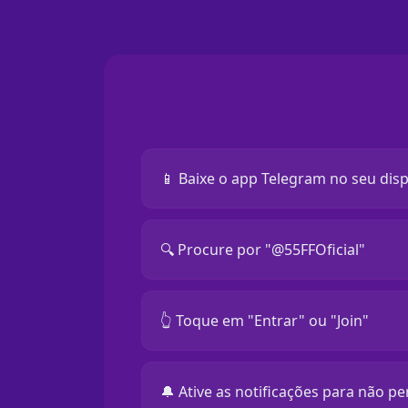
📱 Baixe o app Telegram no seu disp
🔍 Procure por "@55FFOficial"
👆 Toque em "Entrar" ou "Join"
🔔 Ative as notificações para não p