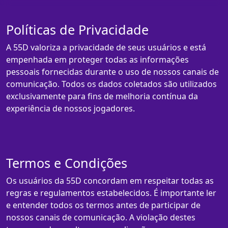
Políticas de Privacidade
A 55D valoriza a privacidade de seus usuários e está
empenhada em proteger todas as informações
pessoais fornecidas durante o uso de nossos canais de
comunicação. Todos os dados coletados são utilizados
exclusivamente para fins de melhoria contínua da
experiência de nossos jogadores.
Termos e Condições
Os usuários da 55D concordam em respeitar todas as
regras e regulamentos estabelecidos. É importante ler
e entender todos os termos antes de participar de
nossos canais de comunicação. A violação destes