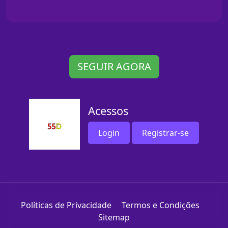
SEGUIR AGORA
Acessos
Login
Registrar-se
Políticas de Privacidade
Termos e Condições
Sitemap