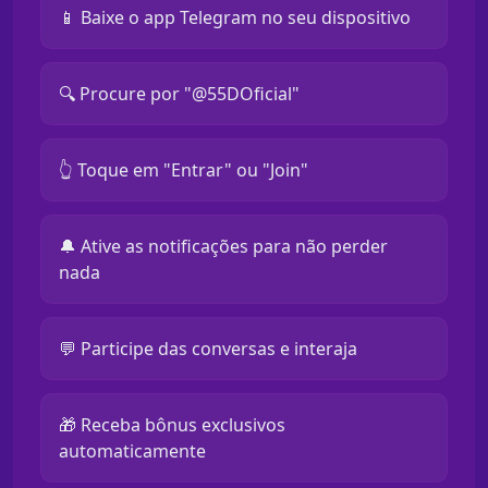
📱 Baixe o app Telegram no seu dispositivo
🔍 Procure por "@55DOficial"
👆 Toque em "Entrar" ou "Join"
🔔 Ative as notificações para não perder
nada
💬 Participe das conversas e interaja
🎁 Receba bônus exclusivos
automaticamente