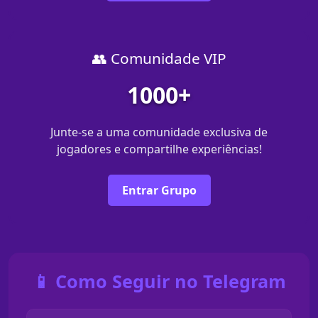
👥 Comunidade VIP
1000+
Junte-se a uma comunidade exclusiva de
jogadores e compartilhe experiências!
Entrar Grupo
📱 Como Seguir no Telegram