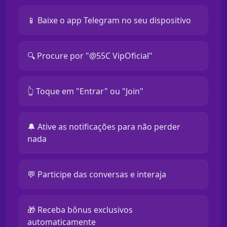
📱 Baixe o app Telegram no seu dispositivo
🔍 Procure por "@55C VipOficial"
👆 Toque em "Entrar" ou "Join"
🔔 Ative as notificações para não perder
nada
💬 Participe das conversas e interaja
🎁 Receba bônus exclusivos
automaticamente