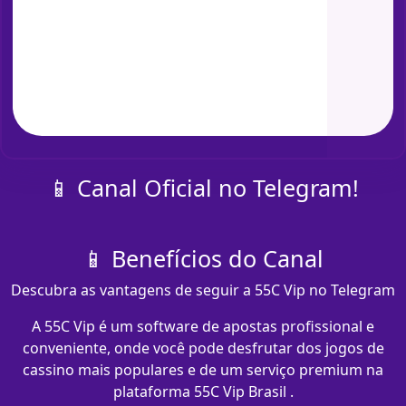
📱 Canal Oficial no Telegram!
📱 Benefícios do Canal
Descubra as vantagens de seguir a 55C Vip no Telegram
A 55C Vip é um software de apostas profissional e
conveniente, onde você pode desfrutar dos jogos de
cassino mais populares e de um serviço premium na
plataforma 55C Vip Brasil .