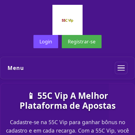
Login
Registrar-se
Menu
📱 55C Vip A Melhor
Plataforma de Apostas
Cadastre-se na 55C Vip para ganhar bônus no
cadastro e em cada recarga. Com a 55C Vip, você