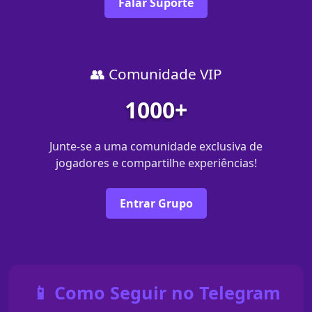
Falar Suporte
👥 Comunidade VIP
1000+
Junte-se a uma comunidade exclusiva de
jogadores e compartilhe experiências!
Entrar Grupo
📱 Como Seguir no Telegram