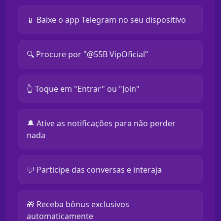
📱 Baixe o app Telegram no seu dispositivo
🔍 Procure por "@55B VipOficial"
👆 Toque em "Entrar" ou "Join"
🔔 Ative as notificações para não perder
nada
💬 Participe das conversas e interaja
🎁 Receba bônus exclusivos
automaticamente