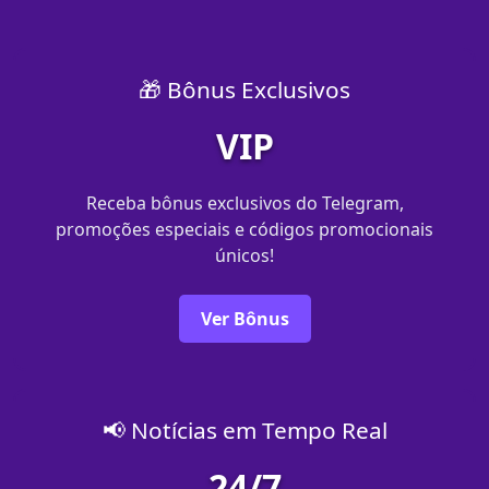
🎁 Bônus Exclusivos
VIP
Receba bônus exclusivos do Telegram,
promoções especiais e códigos promocionais
únicos!
Ver Bônus
📢 Notícias em Tempo Real
24/7