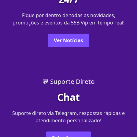
Fique por dentro de todas as novidades,
promoções e eventos da 55B Vip em tempo real!
Ver Notícias
💬 Suporte Direto
Chat
Suporte direto via Telegram, respostas rápidas e
atendimento personalizado!