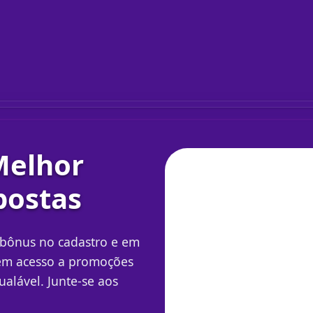
Melhor
postas
 bônus no cadastro e em
tem acesso a promoções
ualável. Junte-se aos