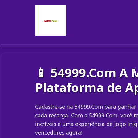
📱 54999.Com A 
Plataforma de A
Cadastre-se na 54999.Com para ganhar
cada recarga. Com a 54999.Com, você 
incríveis e uma experiência de jogo inig
vencedores agora!