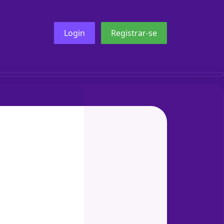
Login
Registrar-se