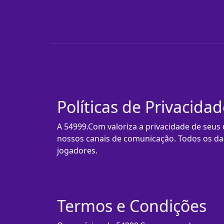
Políticas de Privacida
A 54999.Com valoriza a privacidade de seu
nossos canais de comunicação. Todos os dad
jogadores.
Termos e Condições