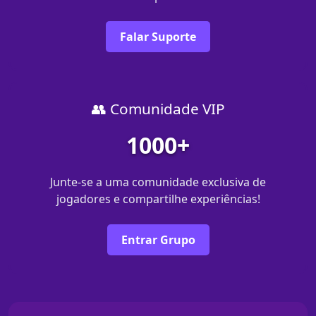
Falar Suporte
👥 Comunidade VIP
1000+
Junte-se a uma comunidade exclusiva de
jogadores e compartilhe experiências!
Entrar Grupo