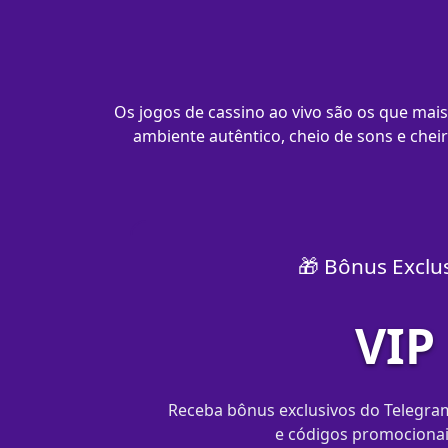
Os jogos de cassino ao vivo são os que ma
ambiente autêntico, cheio de sons e cheir
🎁 Bônus Exclu
VIP
Receba bônus exclusivos do Telegra
e códigos promocionai