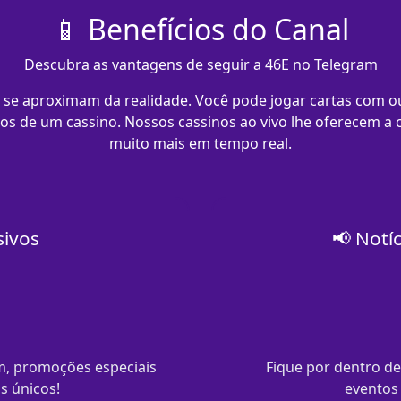
📱 Benefícios do Canal
Descubra as vantagens de seguir a 46E no Telegram
is se aproximam da realidade. Você pode jogar cartas com 
os de um cassino. Nossos cassinos ao vivo lhe oferecem a c
muito mais em tempo real.
sivos
📢 Notí
m, promoções especiais
Fique por dentro d
s únicos!
eventos