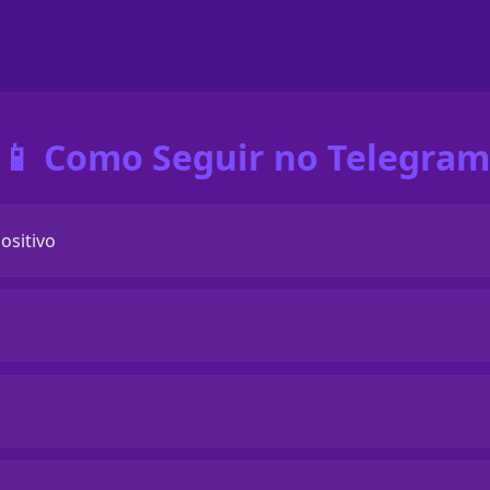
📱 Como Seguir no Telegram
ositivo