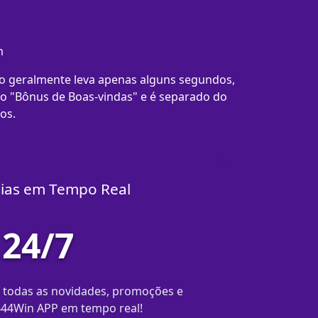
m
o geralmente leva apenas alguns segundos,
o "Bônus de Boas-vindas" e é separado do
os.
cias em Tempo Real
24/7
e todas as novidades, promoções e
444Win APP em tempo real!