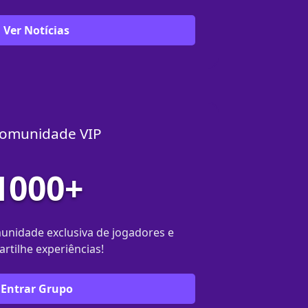
Ver Notícias
Comunidade VIP
1000+
unidade exclusiva de jogadores e
rtilhe experiências!
Entrar Grupo