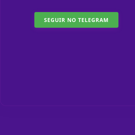
SEGUIR NO TELEGRAM