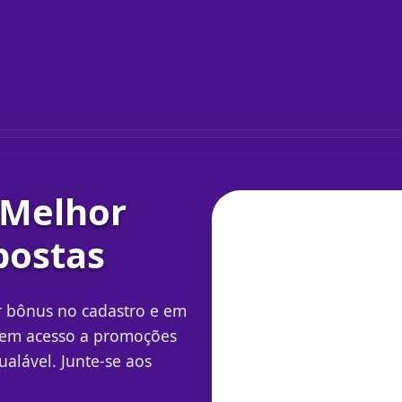
 Melhor
postas
r bônus no cadastro e em
tem acesso a promoções
ualável. Junte-se aos