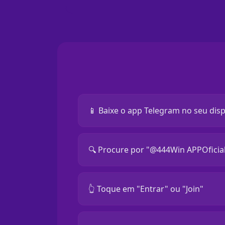
📱 Baixe o app Telegram no seu disp
🔍 Procure por "@444Win APPOficia
👆 Toque em "Entrar" ou "Join"