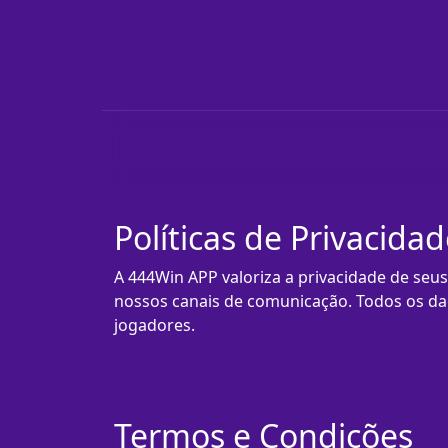
Políticas de Privacida
A 444Win APP valoriza a privacidade de seu
nossos canais de comunicação. Todos os dad
jogadores.
Termos e Condições