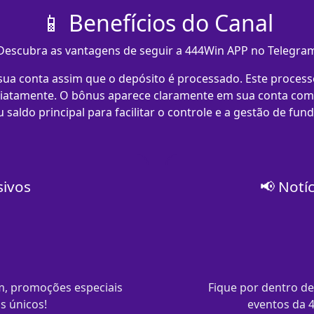
📱 Benefícios do Canal
Descubra as vantagens de seguir a 444Win APP no Telegra
ua conta assim que o depósito é processado. Este process
iatamente. O bônus aparece claramente em sua conta com
u saldo principal para facilitar o controle e a gestão de fund
sivos
📢 Notí
m, promoções especiais
Fique por dentro d
s únicos!
eventos da 