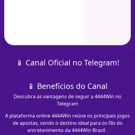
📱 Canal Oficial no Telegram!
📱 Benefícios do Canal
Descubra as vantagens de seguir a 4444Win no
Telegram
A plataforma online 4444Win reúne os principais jogos
de apostas, sendo o destino ideal para os fãs do
entretenimento da 4444Win Brasil .