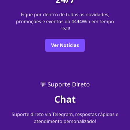
Fique por dentro de todas as novidades,
promoções e eventos da 4444Win em tempo
real!
Ver Notícias
💬 Suporte Direto
Chat
Suporte direto via Telegram, respostas rápidas e
atendimento personalizado!