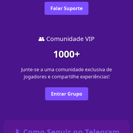
Falar Suporte
👥 Comunidade VIP
1000+
Junte-se a uma comunidade exclusiva de
jogadores e compartilhe experiências!
Entrar Grupo
📱 Como Seguir no Telegram