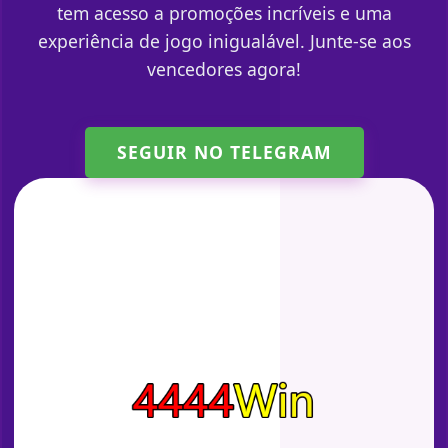
tem acesso a promoções incríveis e uma
experiência de jogo inigualável. Junte-se aos
vencedores agora!
SEGUIR NO TELEGRAM