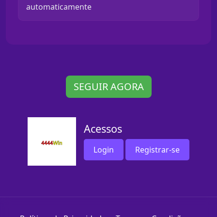
automaticamente
SEGUIR AGORA
Acessos
Login
Registrar-se