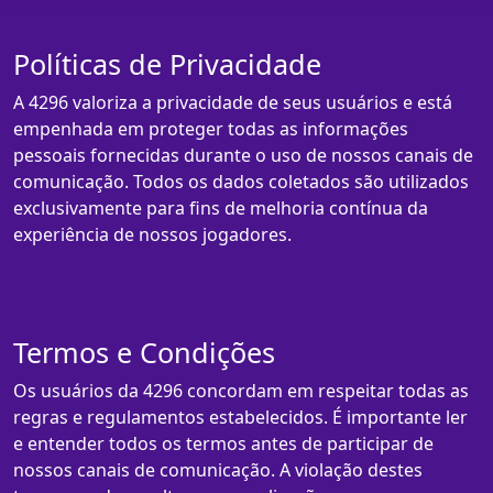
Políticas de Privacidade
A 4296 valoriza a privacidade de seus usuários e está
empenhada em proteger todas as informações
pessoais fornecidas durante o uso de nossos canais de
comunicação. Todos os dados coletados são utilizados
exclusivamente para fins de melhoria contínua da
experiência de nossos jogadores.
Termos e Condições
Os usuários da 4296 concordam em respeitar todas as
regras e regulamentos estabelecidos. É importante ler
e entender todos os termos antes de participar de
nossos canais de comunicação. A violação destes