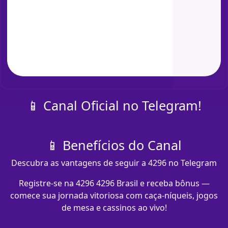
📱 Canal Oficial no Telegram!
📱 Benefícios do Canal
Descubra as vantagens de seguir a 4296 no Telegram
Registre-se na 4296 4296 Brasil e receba bônus —
comece sua jornada vitoriosa com caça-níqueis, jogos
de mesa e cassinos ao vivo!