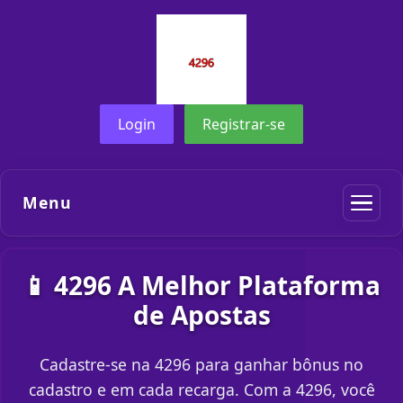
Login
Registrar-se
Menu
📱 4296 A Melhor Plataforma
de Apostas
Cadastre-se na 4296 para ganhar bônus no
cadastro e em cada recarga. Com a 4296, você