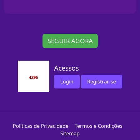
SEGUIR AGORA
Acessos
Login
Registrar-se
Políticas de Privacidade
Termos e Condições
Sitemap