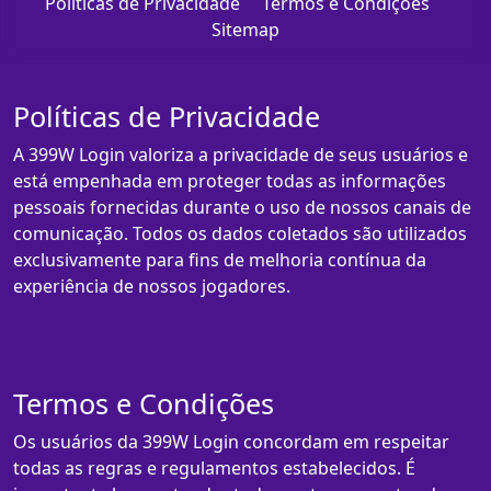
Políticas de Privacidade
Termos e Condições
Sitemap
Políticas de Privacidade
A 399W Login valoriza a privacidade de seus usuários e
está empenhada em proteger todas as informações
pessoais fornecidas durante o uso de nossos canais de
comunicação. Todos os dados coletados são utilizados
exclusivamente para fins de melhoria contínua da
experiência de nossos jogadores.
Termos e Condições
Os usuários da 399W Login concordam em respeitar
todas as regras e regulamentos estabelecidos. É