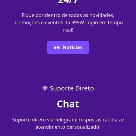
Fique por dentro de todas as novidades,
promoções e eventos da 399W Login em tempo
real!
Ver Notícias
💬 Suporte Direto
Chat
Suporte direto via Telegram, respostas rápidas e
atendimento personalizado!