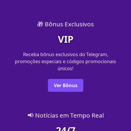
🎁 Bônus Exclusivos
VIP
Receba bônus exclusivos do Telegram,
promoções especiais e códigos promocionais
únicos!
Ver Bônus
📢 Notícias em Tempo Real
24/7