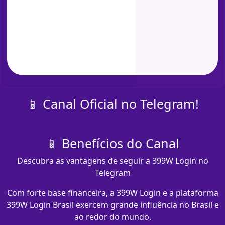
📱 Canal Oficial no Telegram!
📱 Benefícios do Canal
Descubra as vantagens de seguir a 399W Login no
Telegram
Com forte base financeira, a 399W Login e a plataforma
399W Login Brasil exercem grande influência no Brasil e
ao redor do mundo.