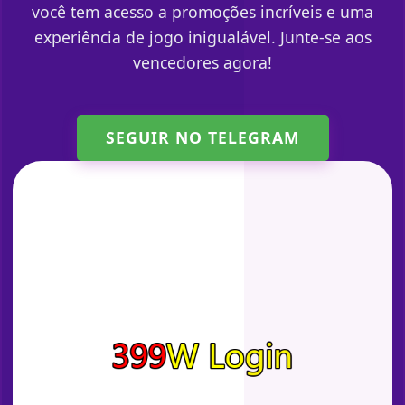
você tem acesso a promoções incríveis e uma
experiência de jogo inigualável. Junte-se aos
vencedores agora!
SEGUIR NO TELEGRAM