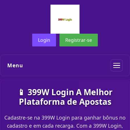
Login
Registrar-se
Menu
📱 399W Login A Melhor
Plataforma de Apostas
Cadastre-se na 399W Login para ganhar bônus no
cadastro e em cada recarga. Com a 399W Login,