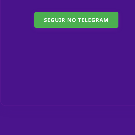
SEGUIR NO TELEGRAM