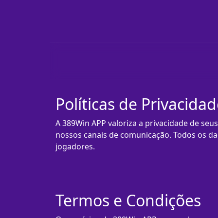
Políticas de Privacida
A 389Win APP valoriza a privacidade de seu
nossos canais de comunicação. Todos os dad
jogadores.
Termos e Condições