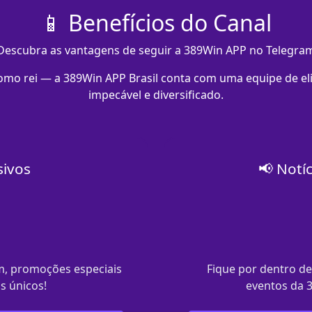
📱 Benefícios do Canal
Descubra as vantagens de seguir a 389Win APP no Telegra
como rei — a 389Win APP Brasil conta com uma equipe de eli
impecável e diversificado.
sivos
📢 Notí
m, promoções especiais
Fique por dentro d
s únicos!
eventos da 