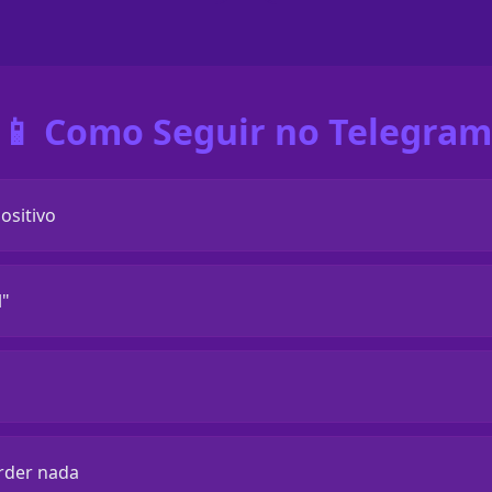
📱 Como Seguir no Telegram
ositivo
l"
erder nada