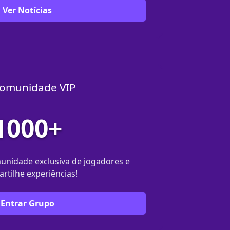
Ver Notícias
Comunidade VIP
1000+
unidade exclusiva de jogadores e
rtilhe experiências!
Entrar Grupo