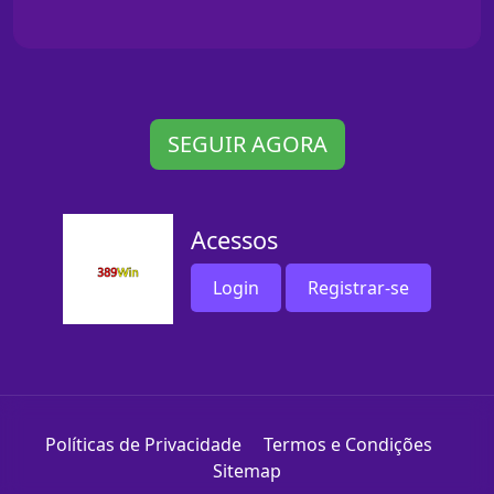
SEGUIR AGORA
Acessos
Login
Registrar-se
Políticas de Privacidade
Termos e Condições
Sitemap