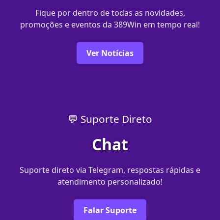
Fique por dentro de todas as novidades,
promoções e eventos da 389Win em tempo real!
Ver Notícias
💬 Suporte Direto
Chat
Suporte direto via Telegram, respostas rápidas e
atendimento personalizado!
Falar Suporte