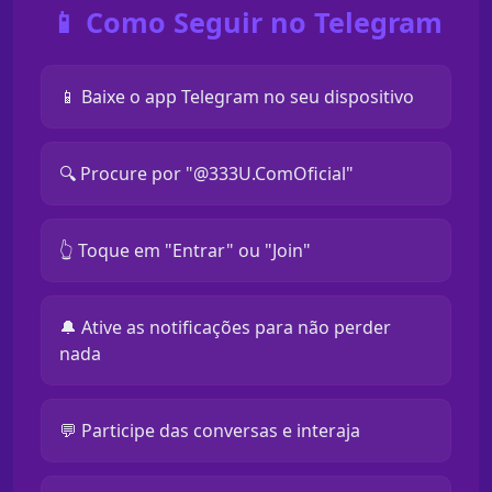
📱 Como Seguir no Telegram
📱 Baixe o app Telegram no seu dispositivo
🔍 Procure por "@333U.ComOficial"
👆 Toque em "Entrar" ou "Join"
🔔 Ative as notificações para não perder
nada
💬 Participe das conversas e interaja