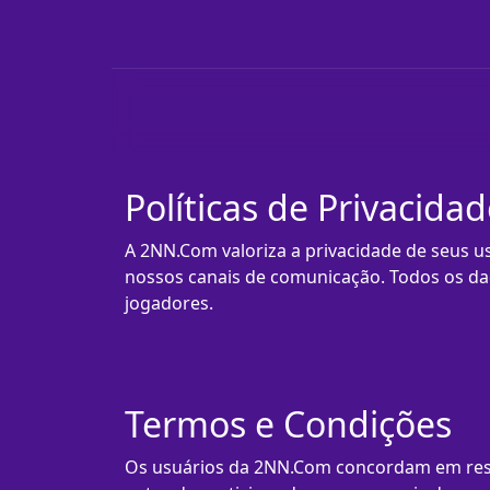
Políticas de Privacida
A 2NN.Com valoriza a privacidade de seus 
nossos canais de comunicação. Todos os dad
jogadores.
Termos e Condições
Os usuários da 2NN.Com concordam em respe