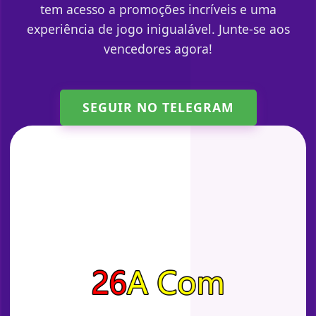
tem acesso a promoções incríveis e uma
experiência de jogo inigualável. Junte-se aos
vencedores agora!
SEGUIR NO TELEGRAM