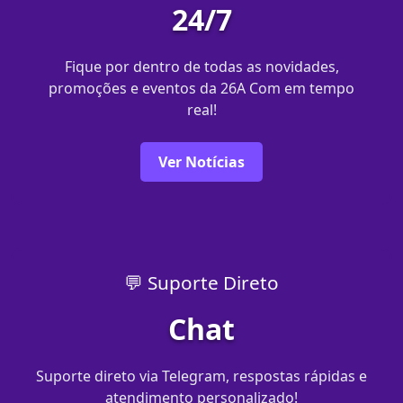
24/7
Fique por dentro de todas as novidades,
promoções e eventos da 26A Com em tempo
real!
Ver Notícias
💬 Suporte Direto
Chat
Suporte direto via Telegram, respostas rápidas e
atendimento personalizado!