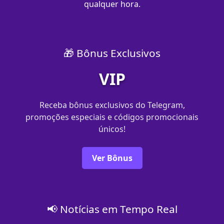
qualquer hora.
🎁 Bônus Exclusivos
VIP
Receba bônus exclusivos do Telegram,
promoções especiais e códigos promocionais
únicos!
Ver Bônus
📢 Notícias em Tempo Real