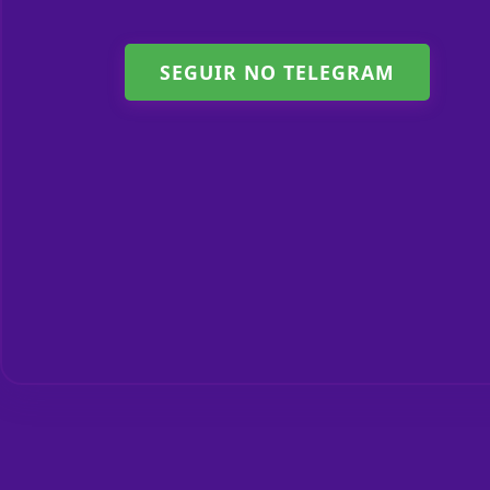
SEGUIR NO TELEGRAM