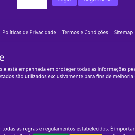
Políticas de Privacidade
Termos e Condições
Sitemap
de
ios e está empenhada em proteger todas as informações pe
tados são utilizados exclusivamente para fins de melhoria
todas as regras e regulamentos estabelecidos. É importan