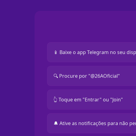
📱 Baixe o app Telegram no seu disp
🔍 Procure por "@26AOficial"
👆 Toque em "Entrar" ou "Join"
🔔 Ative as notificações para não p