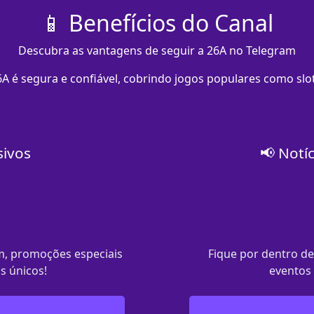
📱 Benefícios do Canal
Descubra as vantagens de seguir a 26A no Telegram
A é segura e confiável, cobrindo jogos populares como slot
sivos
📢 Notí
m, promoções especiais
Fique por dentro d
s únicos!
eventos