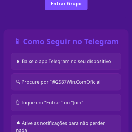
Entrar Grupo
📱 Como Seguir no Telegram
📱 Baixe o app Telegram no seu dispositivo
🔍 Procure por "@2587Win.ComOficial"
👆 Toque em "Entrar" ou "Join"
🔔 Ative as notificações para não perder
nada