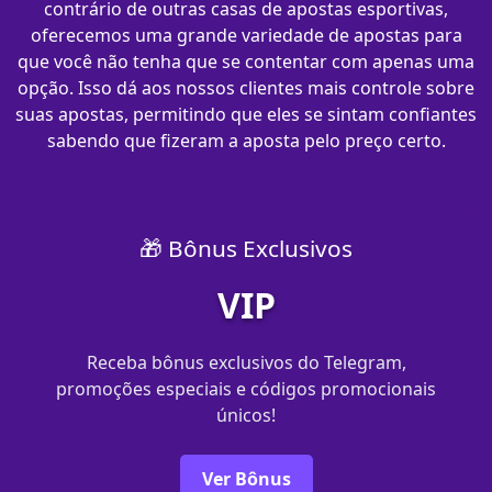
contrário de outras casas de apostas esportivas,
oferecemos uma grande variedade de apostas para
que você não tenha que se contentar com apenas uma
opção. Isso dá aos nossos clientes mais controle sobre
suas apostas, permitindo que eles se sintam confiantes
sabendo que fizeram a aposta pelo preço certo.
🎁 Bônus Exclusivos
VIP
Receba bônus exclusivos do Telegram,
promoções especiais e códigos promocionais
únicos!
Ver Bônus