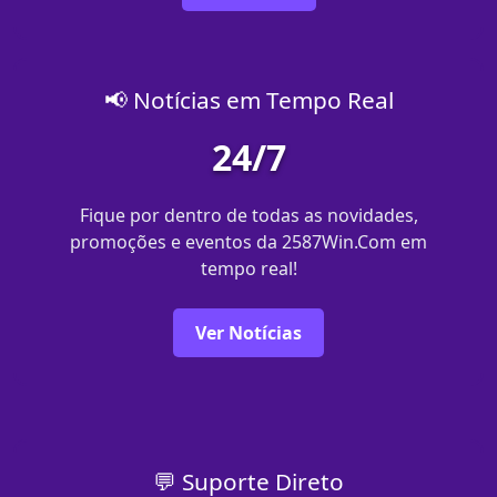
📢 Notícias em Tempo Real
24/7
Fique por dentro de todas as novidades,
promoções e eventos da 2587Win.Com em
tempo real!
Ver Notícias
💬 Suporte Direto