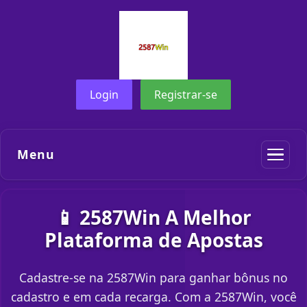
Login
Registrar-se
Menu
📱 2587Win A Melhor
Plataforma de Apostas
Cadastre-se na 2587Win para ganhar bônus no
cadastro e em cada recarga. Com a 2587Win, você