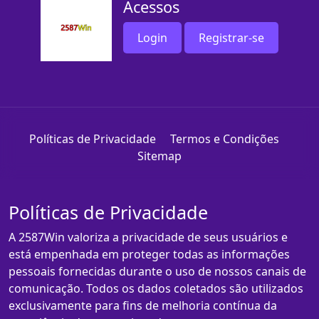
Acessos
Login
Registrar-se
Políticas de Privacidade
Termos e Condições
Sitemap
Políticas de Privacidade
A 2587Win valoriza a privacidade de seus usuários e
está empenhada em proteger todas as informações
pessoais fornecidas durante o uso de nossos canais de
comunicação. Todos os dados coletados são utilizados
exclusivamente para fins de melhoria contínua da