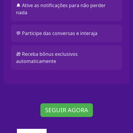
🔔 Ative as notificações para não perder
nada
💬 Participe das conversas e interaja
🎁 Receba bônus exclusivos
automaticamente
SEGUIR AGORA