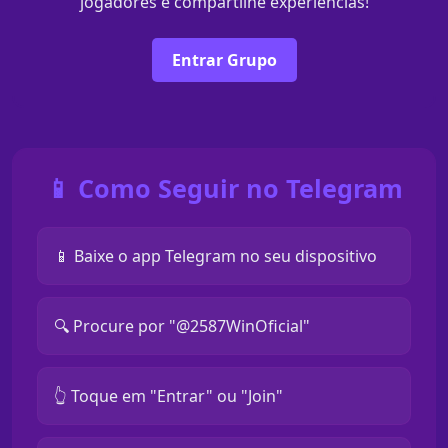
jogadores e compartilhe experiências!
Entrar Grupo
📱 Como Seguir no Telegram
📱 Baixe o app Telegram no seu dispositivo
🔍 Procure por "@2587WinOficial"
👆 Toque em "Entrar" ou "Join"