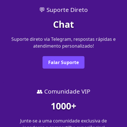
💬 Suporte Direto
Chat
Suporte direto via Telegram, respostas rápidas e
atendimento personalizado!
Falar Suporte
👥 Comunidade VIP
1000+
Junte-se a uma comunidade exclusiva de