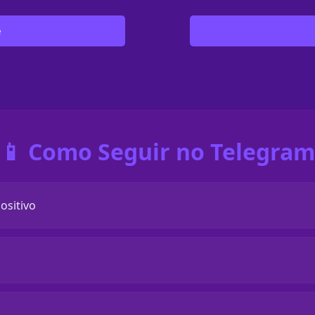
e
📱 Como Seguir no Telegram
ositivo