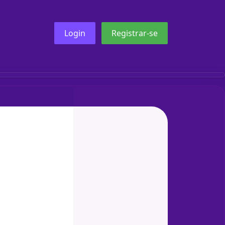
Login
Registrar-se