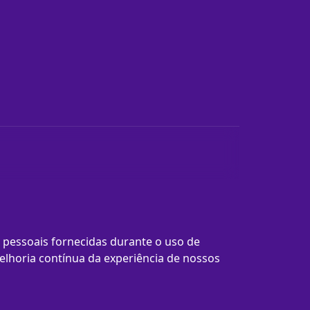
 pessoais fornecidas durante o uso de
elhoria contínua da experiência de nossos