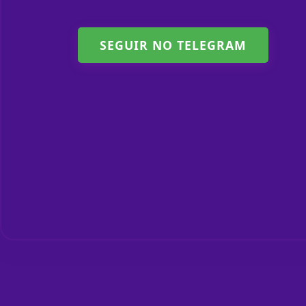
SEGUIR NO TELEGRAM