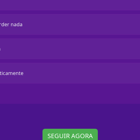
erder nada
a
aticamente
SEGUIR AGORA