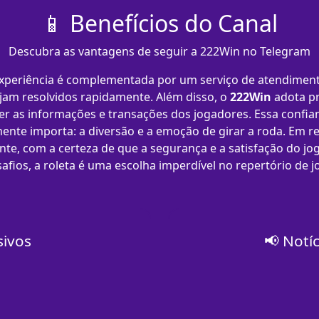
📱 Benefícios do Canal
Descubra as vantagens de seguir a 222Win no Telegram
periência é complementada por um serviço de atendimento 
jam resolvidos rapidamente. Além disso, o
222Win
adota pr
ger as informações e transações dos jogadores. Essa confia
nte importa: a diversão e a emoção de girar a roda. Em r
te, com a certeza de que a segurança e a satisfação do jo
ios, a roleta é uma escolha imperdível no repertório de j
sivos
📢 Notí