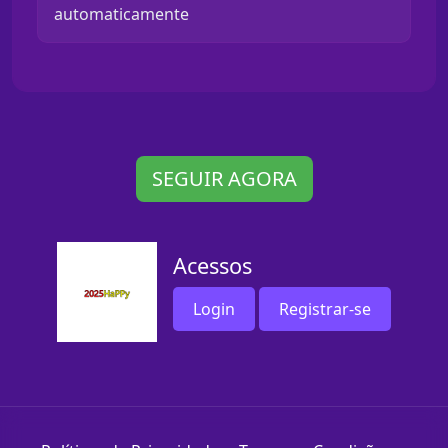
automaticamente
SEGUIR AGORA
Acessos
Login
Registrar-se