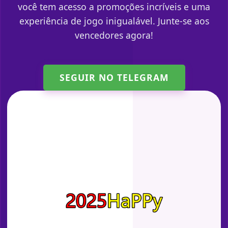
você tem acesso a promoções incríveis e uma
experiência de jogo inigualável. Junte-se aos
vencedores agora!
SEGUIR NO TELEGRAM