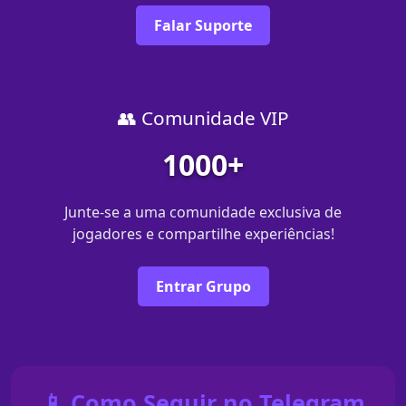
Falar Suporte
👥 Comunidade VIP
1000+
Junte-se a uma comunidade exclusiva de
jogadores e compartilhe experiências!
Entrar Grupo
📱 Como Seguir no Telegram