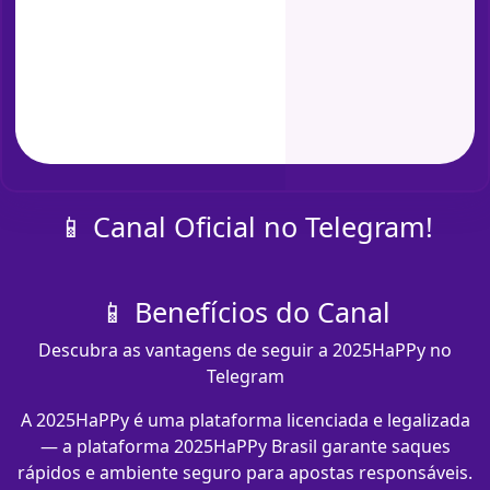
📱 Canal Oficial no Telegram!
📱 Benefícios do Canal
Descubra as vantagens de seguir a 2025HaPPy no
Telegram
A 2025HaPPy é uma plataforma licenciada e legalizada
— a plataforma 2025HaPPy Brasil garante saques
rápidos e ambiente seguro para apostas responsáveis.