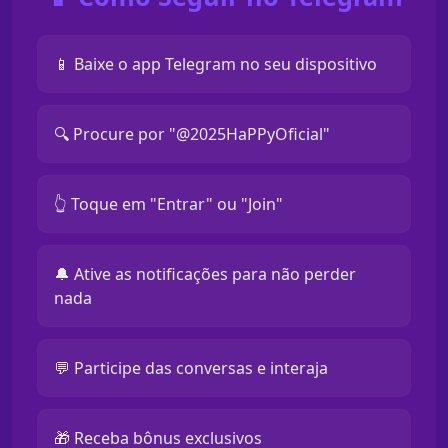
📱 Baixe o app Telegram no seu dispositivo
🔍 Procure por "@2025HaPPyOficial"
👆 Toque em "Entrar" ou "Join"
🔔 Ative as notificações para não perder
nada
💬 Participe das conversas e interaja
🎁 Receba bônus exclusivos