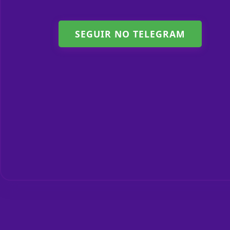
SEGUIR NO TELEGRAM