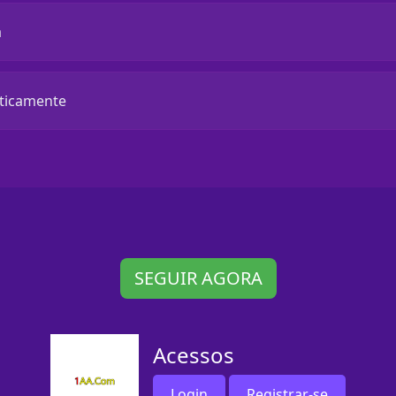
a
aticamente
SEGUIR AGORA
Acessos
Login
Registrar-se