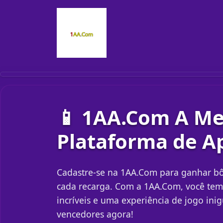
📱 1AA.Com A Me
Plataforma de A
Cadastre-se na 1AA.Com para ganhar b
cada recarga. Com a 1AA.Com, você te
incríveis e uma experiência de jogo inig
vencedores agora!