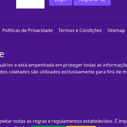
Políticas de Privacidade
Termos e Condições
Sitemap
de
usuários e está empenhada em proteger todas as informaçõe
os coletados são utilizados exclusivamente para fins de m
itar todas as regras e regulamentos estabelecidos. É imp