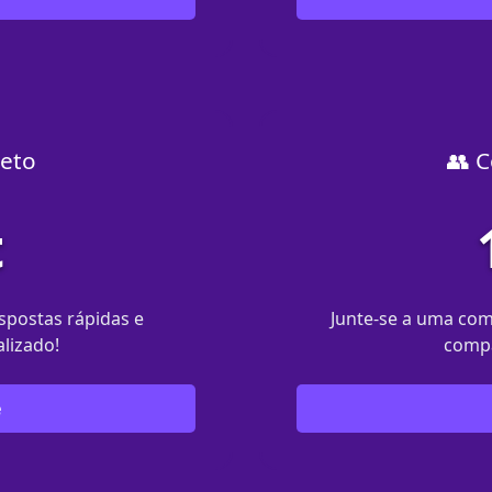
reto
👥 
t
espostas rápidas e
Junte-se a uma com
lizado!
compa
e