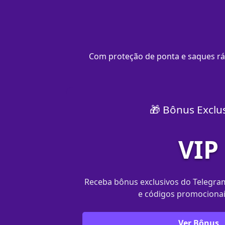
Com proteção de ponta e saques ráp
🎁 Bônus Exclu
VIP
Receba bônus exclusivos do Telegra
e códigos promocionai
Ver Bônus