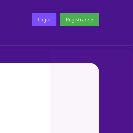
Login
Registrar-se