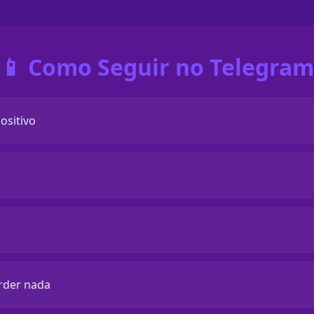
📱 Como Seguir no Telegram
ositivo
erder nada