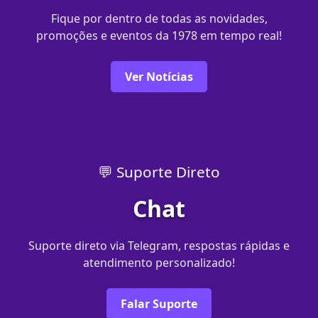
Fique por dentro de todas as novidades,
promoções e eventos da 1978 em tempo real!
Ver Notícias
💬 Suporte Direto
Chat
Suporte direto via Telegram, respostas rápidas e
atendimento personalizado!
Falar Suporte