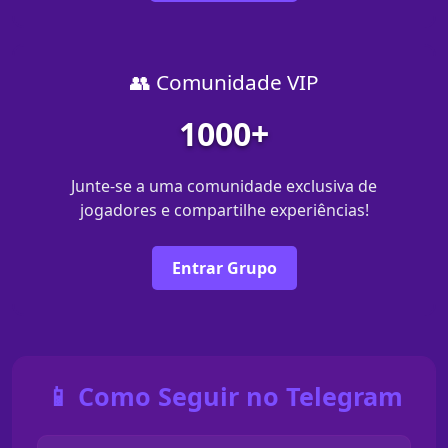
👥 Comunidade VIP
1000+
Junte-se a uma comunidade exclusiva de
jogadores e compartilhe experiências!
Entrar Grupo
📱 Como Seguir no Telegram