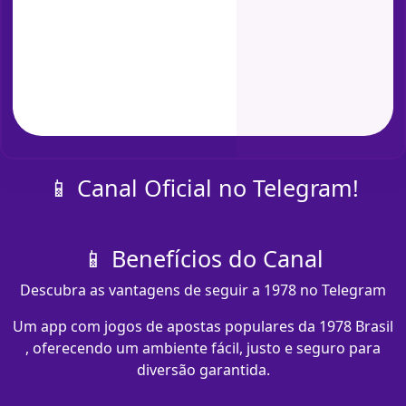
📱 Canal Oficial no Telegram!
📱 Benefícios do Canal
Descubra as vantagens de seguir a 1978 no Telegram
Um app com jogos de apostas populares da 1978 Brasil
, oferecendo um ambiente fácil, justo e seguro para
diversão garantida.