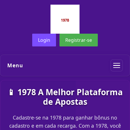
Login
Registrar-se
Menu
📱 1978 A Melhor Plataforma
de Apostas
Cadastre-se na 1978 para ganhar bônus no
cadastro e em cada recarga. Com a 1978, você