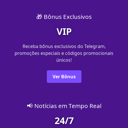
🎁 Bônus Exclusivos
VIP
Receba bônus exclusivos do Telegram,
promoções especiais e códigos promocionais
únicos!
Ver Bônus
📢 Notícias em Tempo Real
24/7