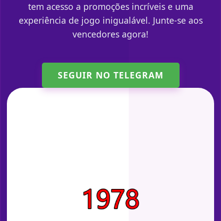
tem acesso a promoções incríveis e uma
experiência de jogo inigualável. Junte-se aos
vencedores agora!
SEGUIR NO TELEGRAM