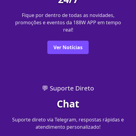
Fique por dentro de todas as novidades,
promoções e eventos da 188W APP em tempo
real!
Ver Notícias
💬 Suporte Direto
Chat
Suporte direto via Telegram, respostas rápidas e
atendimento personalizado!