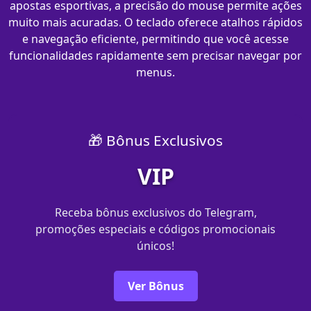
apostas esportivas, a precisão do mouse permite ações
muito mais acuradas. O teclado oferece atalhos rápidos
e navegação eficiente, permitindo que você acesse
funcionalidades rapidamente sem precisar navegar por
menus.
🎁 Bônus Exclusivos
VIP
Receba bônus exclusivos do Telegram,
promoções especiais e códigos promocionais
únicos!
Ver Bônus