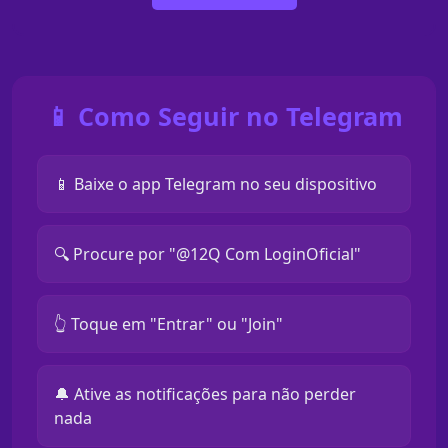
📱 Como Seguir no Telegram
📱 Baixe o app Telegram no seu dispositivo
🔍 Procure por "@12Q Com LoginOficial"
👆 Toque em "Entrar" ou "Join"
🔔 Ative as notificações para não perder
nada