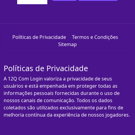
Políticas de Privacidade
Termos e Condições
Sitemap
Políticas de Privacidade
A 12Q Com Login valoriza a privacidade de seus
usuários e está empenhada em proteger todas as
informações pessoais fornecidas durante o uso de
nossos canais de comunicação. Todos os dados
coletados são utilizados exclusivamente para fins de
melhoria contínua da experiência de nossos jogadores.