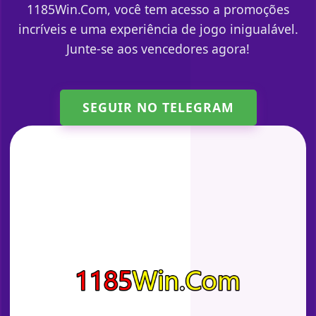
1185Win.Com, você tem acesso a promoções
incríveis e uma experiência de jogo inigualável.
Junte-se aos vencedores agora!
SEGUIR NO TELEGRAM