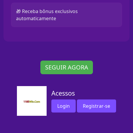
🎁 Receba bônus exclusivos
automaticamente
SEGUIR AGORA
Acessos
Login
Registrar-se