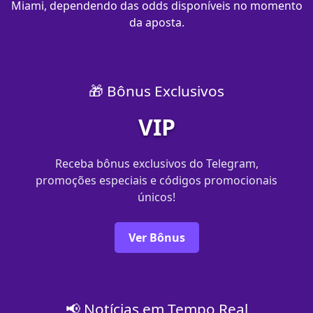
Miami, dependendo das odds disponíveis no momento
da aposta.
🎁 Bônus Exclusivos
VIP
Receba bônus exclusivos do Telegram,
promoções especiais e códigos promocionais
únicos!
Ver Bônus
📢 Notícias em Tempo Real