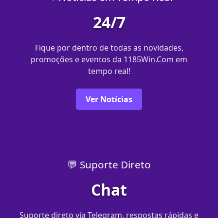
24/7
Fique por dentro de todas as novidades,
promoções e eventos da 1185Win.Com em
tempo real!
Ver Notícias
💬 Suporte Direto
Chat
Suporte direto via Telegram, respostas rápidas e