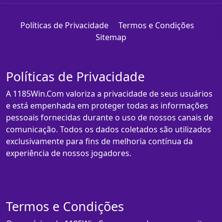
Políticas de Privacidade
Termos e Condições
Sitemap
Políticas de Privacidade
A 1185Win.Com valoriza a privacidade de seus usuários
e está empenhada em proteger todas as informações
pessoais fornecidas durante o uso de nossos canais de
comunicação. Todos os dados coletados são utilizados
exclusivamente para fins de melhoria contínua da
experiência de nossos jogadores.
Termos e Condições