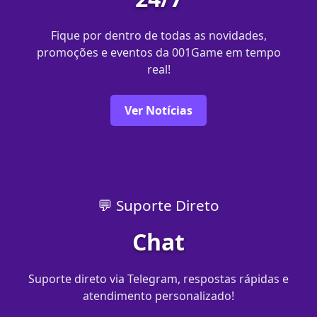
Fique por dentro de todas as novidades,
promoções e eventos da 001Game em tempo
real!
Ver Notícias
💬 Suporte Direto
Chat
Suporte direto via Telegram, respostas rápidas e
atendimento personalizado!