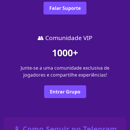
Falar Suporte
👥 Comunidade VIP
1000+
Junte-se a uma comunidade exclusiva de
jogadores e compartilhe experiências!
Entrar Grupo
📱 Como Seguir no Telegram